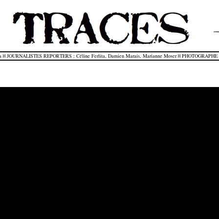
a ¤ JOURNALISTES REPORTERS : Céline Ferlita, Damien Marais, Marianne Moser ¤ PHOTOGRAPHE :